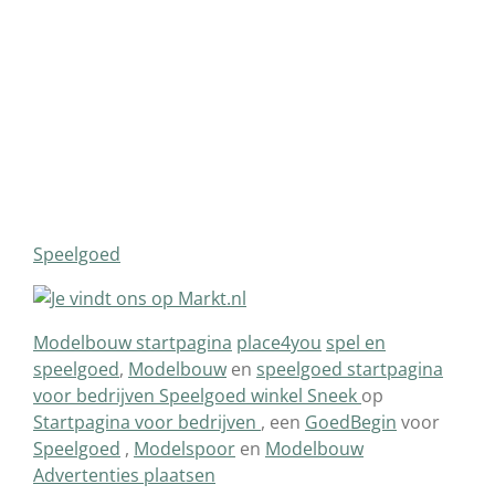
Speelgoed
Modelbouw startpagina
place4you
spel en
speelgoed
,
Modelbouw
en
speelgoed
startpagina
voor bedrijven
Speelgoed winkel Sneek
op
Startpagina voor bedrijven
, een
GoedBegin
voor
Speelgoed
,
Modelspoor
en
Modelbouw
Advertenties plaatsen