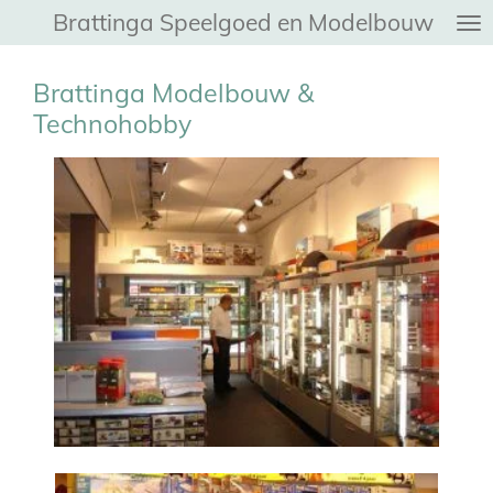
Brattinga Speelgoed en Modelbouw
Ga
direct
naar
Brattinga Modelbouw &
de
Technohobby
hoofdinhoud