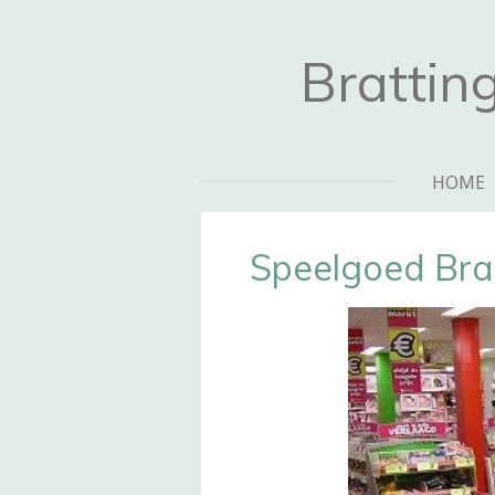
Ga
direct
Brattin
naar
de
hoofdinhoud
HOME
Speelgoed Bra