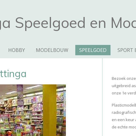
ga Speelgoed en M
HOBBY
MODELBOUW
SPEELGOED
SPORT 
ttinga
Bezoek onze 
uitgebreid a
onze 1e verd
Plasticmodel
radiografisc
en een keur 
de echte mo