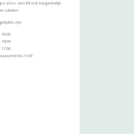
 is d.m.v. een lift ook toegankelijk
er validen.
tijden zijn:
 18:00
 - 18:00
 17:00
opavond tot 21:00