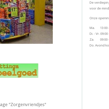
De verdieping
voor de mind
Onze openings
Ma. 13:00 -
Di. - Vr. 09:00
Z
a. 09:00 -
Do. Avond ko
age "Zorgenvriendjes"