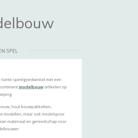
odelbouw
EN SPEL
riante speelgoedwinkel met een
ssortiment
modelbouw
artikelen op
ieping.
bouw, hout bouwpakketten,
he modellen, maar ook modelspoor
aan materiaal en gereedschap voor
delbouwer.